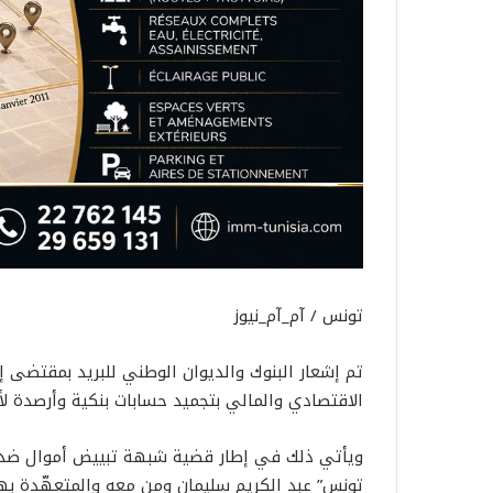
تونس / آم_آم_نيوز
تم إشعار البنوك والديوان الوطني للبريد بمقتضى 
الاقتصادي والمالي بتجميد حسابات بنكية وأرصدة ل
ويأتي ذلك في إطار قضية شبهة تبييض أموال ضد ا
تونس” عبد الكريم سليمان ومن معه والمتعهّدة بها 