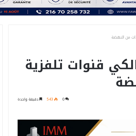
دات من النهضة
لكي قنوات تلفزية
ضة
0
543
دقيقة واحدة