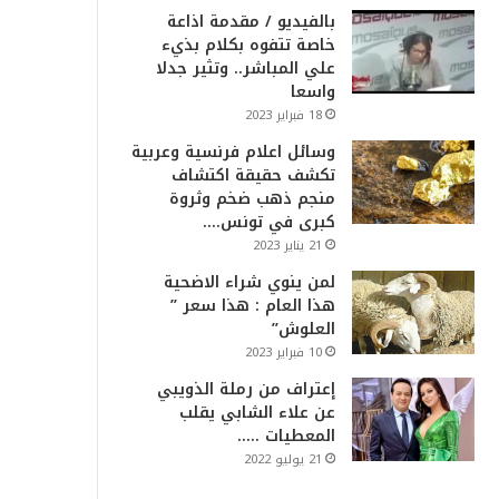
بالفيديو / مقدمة اذاعة
خاصة تتفوه بكلام بذيء
علي المباشر.. وتثير جدلا
واسعا
18 فبراير 2023
وسائل اعلام فرنسية وعربية
تكشف حقيقة اكتشاف
منجم ذهب ضخم وثروة
كبرى في تونس….
21 يناير 2023
لمن ينوي شراء الاضحية
هذا العام : هذا سعر ”
العلوش”
10 فبراير 2023
إعتراف من رملة الذويبي
عن علاء الشابي يقلب
المعطيات …..
21 يوليو 2022