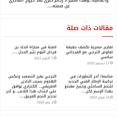
واعلامية...وهذا مصير 3 ركائز كبرى بعد خروج القادري
عن صمته.....
مقالات ذات صلة
تقارير مصرية تكشف حقيقة
لافتة في مباراة اتحاد بن
تفاوض الترجي مع الفرجاني
قردان اليوم تثير الجدل …..
ساسي
7 أكتوبر 2022
27 ديسمبر 2020
متابعة/ آخر التطورات في
الترجي يقرر التصعيد وعكس
تركيبة الإطار الفني الجديد
الهجوم بسبب النادي
للنجم الساحلي وجنيح مقتنع
الافريقي… الكنزاري يوافق
بهذا الإسم لكن….
على انتداب هذا اللاعب…و آخر
تحذير النجم الفريق…..
22 فبراير 2023
2 يناير 2026