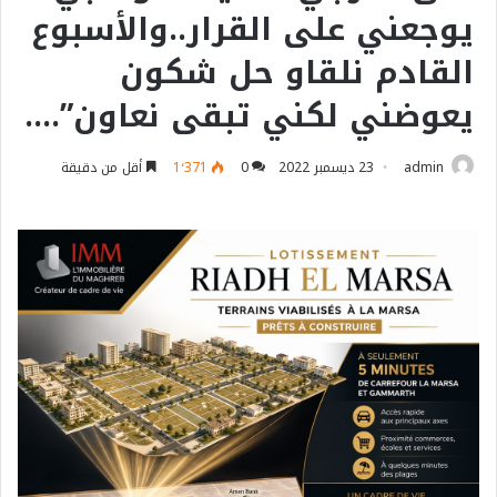
يوجعني على القرار..والأسبوع
القادم نلقاو حل شكون
يعوضني لكني تبقى نعاون”….
admin
23 ديسمبر 2022
0
1٬371
أقل من دقيقة