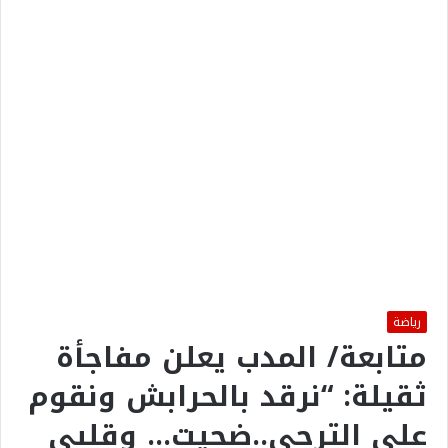
رياضة
متابعة/ المدب يعلن مفاجأة
ثقيلة: “نرقد بالحرابش ونقوم
على الترجي..ضحيت… وقلبي