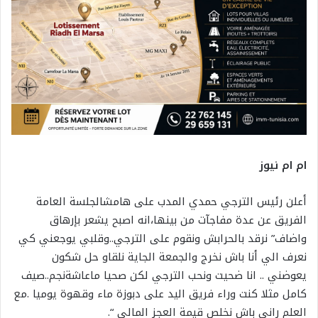
ام ام نيوز
أعلن رئيس الترجي حمدي المدب على هامشالجلسة العامة
الفريق عن عدة مفاجآت من بينها،انه اصبح يشعر بإرهاق
واضاف” نرقد بالحرابش ونقوم على الترجي..وقلبي يوجعني كي
نعرف الي أنا باش نخرج والجمعة الجاية نلقاو حل شكون
يعوضني .. انا ضحيت ونحب الترجي لكن صحيا ماعاشةنجم..صيف
كامل مثلا كنت وراء فريق اليد على دبوزة ماء وقهوة يوميا .مع
العلم راني باش نخلص قيمة العجز المالي “.