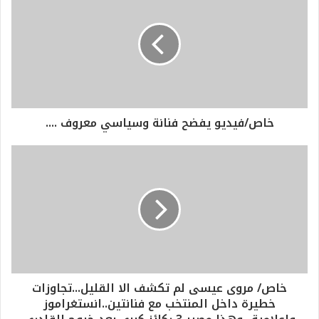
خاص/فيديو يفضح فنانة وسياسي معروف ....
خاص/ مروى عيسى لم تكشف الا القليل...تجاوزات
خطيرة داخل المنتخب مع فنانتين..انستغراموز