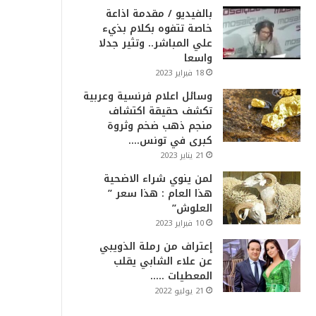
بالفيديو / مقدمة اذاعة
خاصة تتفوه بكلام بذيء
علي المباشر.. وتثير جدلا
واسعا
18 فبراير 2023
وسائل اعلام فرنسية وعربية
تكشف حقيقة اكتشاف
منجم ذهب ضخم وثروة
كبرى في تونس….
21 يناير 2023
لمن ينوي شراء الاضحية
هذا العام : هذا سعر ”
العلوش”
10 فبراير 2023
إعتراف من رملة الذويبي
عن علاء الشابي يقلب
المعطيات …..
21 يوليو 2022