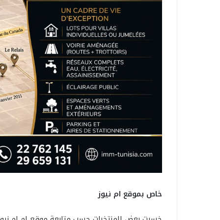
خاص بموقع ام نيوز
خسرت بعض المنتخبات حسب متابعة موقع ام ام نيوز