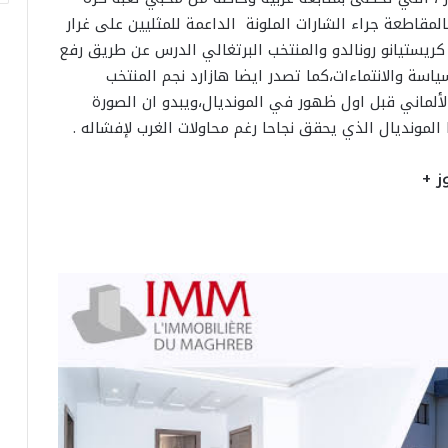
قاطعة جراء الشارات الملونة الداعمة للمثليين على غرار
م كريستيانو رونالدو والمنتخب البرتغالي الدرس عن طريق رفع
اسة والانتماءات،كما تصدر ايضا هازارد نجم المنتخب
الألماني قبل اول ظهور في المونديال،ويبدو ان الصورة
لمونديال الذي يحقق نجاحا رغم محاولات الغرب لإفشاله .
ز +