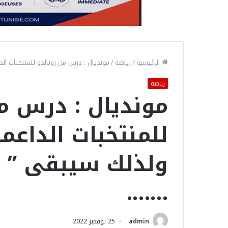
الرئيسية
/
رياضة
/
مونديال : درس من رونالدو للمنتخبات ال
رياضة
مونديال : درس من
للمنتخبات الداعم
ولذلك سيبقى ” 
…….
admin
25 نوفمبر 2022