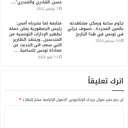
حسن..القادري والغندري”….
7 نوفمبر 2022
يَدُوم ساعة ويمكن مشاهدته
متابعة لما نشرناه أمس:
بالعين المجردة.. خسوف جزئي
رئيس الجمهورية يعلن حملة
في تونس في هذا التاربخ
تطهير الإدارات التونسية من
المندسين…وينتقد التقارير
10 سبتمبر 2024
التي سعت الى الحديث عن
معاداة تونس للسامية ….
12 مايو 2023
اترك تعليقاً
لن يتم نشر عنوان بريدك الإلكتروني.
الحقول الإلزامية مشار إليها بـ
*