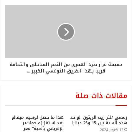
حقيقة قرار طرد العمري من النجم الساحلي والتحاقة
قريبا بهذا الفريق التونسي الكبير....
مقالات ذات صلة
رسمي /لتر زيت الزيتون الواحد
هذا ما حصل لوسيم ميقالو
هذه السنة بين 15 و25 دينارا
بعد استفزازه جماهير
الإفريقي بأغنية” معز
13 أكتوبر 2024