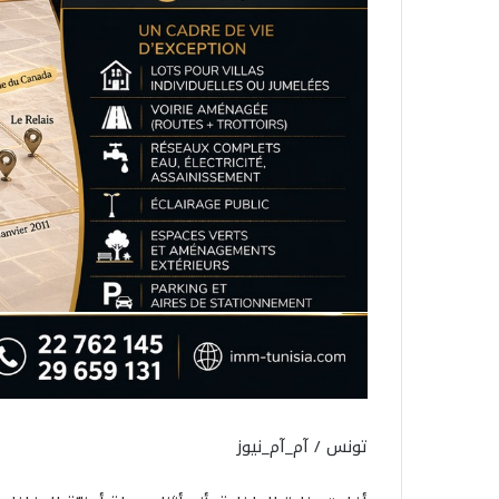
تونس / آم_آم_نيوز