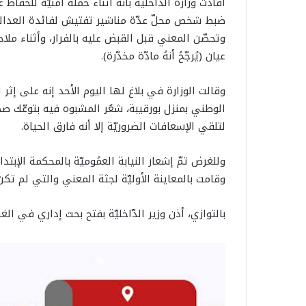
أفادت وزارة الداخلية بأنه أثناء حملة أمنيّة للحفاظ
ضبط شخص محلّ عدّة مناشير تفتيش لفائدة العدا
وتحصّن المعني قبل القبض عليه بالفرار، وأثناء مل
عيان (يُرجّحُ أنهُ مادّة مخدّرة).
وقالت الوزارة في بلاغ لها اليوم الأحد إنه على إثر
الوطني بمنزل بورقيبة، شعُر المشبوه فيه بتوعّك 
لتلقي الإسعافات الضروريّة إلا أنه فارق الحياة.
وللغرض تمّ إشعار النيابة العمُوميّة بالمحكمة الإبت
وقامت بالمعاينة الأوليّة لجثة المعني والتي لم تك
بالتوازي، أذن وزير الدّاخليّة بفتح بحث إداري في ا