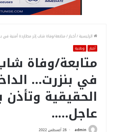
الرئيسية
/
أخبار
/
متابعة/وفاة شاب إثر مطاردة أمنية في بنز
أخبار
وطنية
متابعة/وفاة شاب 
في بنزرت… الداخل
الحقيقية وتأذن 
عاجل…..
admin
28 أغسطس 2022