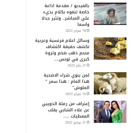
بالفيديو / مقدمة اذاعة
خاصة تتفوه بكلام بذيء
علي المباشر.. وتثير جدلا
واسعا
18 فبراير 2023
وسائل اعلام فرنسية وعربية
تكشف حقيقة اكتشاف
منجم ذهب ضخم وثروة
كبرى في تونس….
21 يناير 2023
لمن ينوي شراء الاضحية
هذا العام : هذا سعر ”
العلوش”
10 فبراير 2023
إعتراف من رملة الذويبي
عن علاء الشابي يقلب
المعطيات …..
21 يوليو 2022