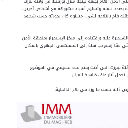
 على الأمن العام بجهة تينجة منزل بورقيبة من ولاية بنزرت
لة بصدد تسلم وتسليم أشياء مشبوهة مع أشخاص آخرين،
احقته قام بابتلاعه لشيء مشبُوه كان بحوزته حسب شهود
 السّيطرة عليه وإقتياده إلى مركز الإستمرار بمنطقة الأمن
صحّي ممّا إستوجب نقلهُ إلى المستشفى الجهوي بالمكان
دائيّة ببنزرت التي أذنت بفتح بحث تحقيقي في الموضوع
ن تحمل آثار عنف ظاهرة للعيان.
لغرض ذاته حسب ما ورد في بلاغ الداخلية.