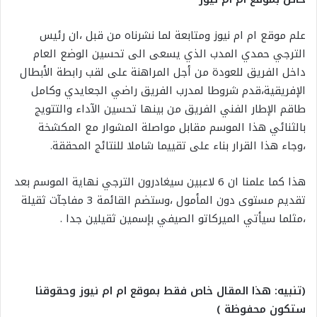
علم موقع ام ام نيوز ومتابعة لما نشرناه من قبل ،ان رئيس
الترجي حمدي المدب الذي يسعى الى تحسين الوضع العام
داخل الفريق للعودة من أجل المراهنة على لقب رابطة الأبطال
الإفريقية،قدم شروطا لمدرب الفريق راضي الجعايدي وكامل
طاقم الإطار الفني الفريق من بينها تحسين الآداء والتتويج
بالثنائي هذا الموسم مقابل مواصلة المشوار مع المكشخة
،وجاء هذا القرار بناء على تقييما شاملا للنتائج المحققة.
هذا كما علمنا ان 6 لاعبين سيغادرون الترجي نهاية الموسم بعد
تقديم مستوى دون المأمول ،وستضم القائمة 3 مفاجآت ثقيلة
،مثلما سيأتي الميركاتو الصيفي بإسمين ثقيلين جدا .
(
تنبيه: هذا المقال خاص فقط بموقع ام ام نيوز وحقوقنا
ستكون محفوظة )