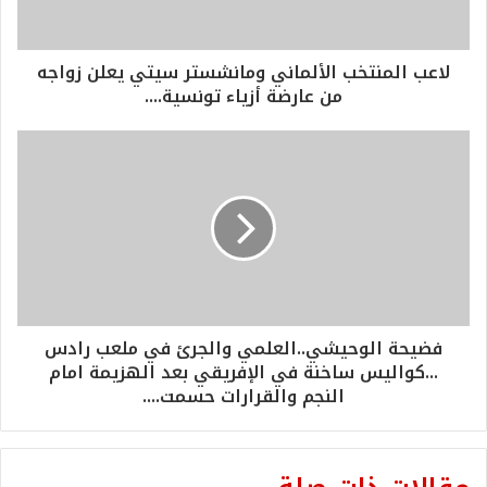
لاعب المنتخب الألماني ومانشستر سيتي يعلن زواجه
من عارضة أزياء تونسية....
فضيحة الوحيشي..العلمي والجرئ في ملعب رادس
...كواليس ساخنة في الإفريقي بعد الهزيمة امام
النجم والقرارات حسمت....