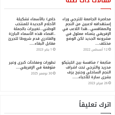
مقالات ذات صلة
محاصرة الجامعة للترجي وراء
خاص/ بالأسماء تشكيلة
إستهدافه لاعبين من النجم
الأحلام الجديدة للمنتخب
والصفاقسي…هذا اللاعب في
الوطني…تغييرات بالجملة
الإفريقي يتمناه معلول في
..اقصاء هذه الأسماء البارزة
مشروعه الجديد لكن الوضع
والقادري قدم شروطا للجرئ
مختلف….
مقابل البقاء…..
12 أغسطس 2022
1 يناير 2023
متابعة / منافسة بين اتليتيكو
تطورات ومفاحآت كبرى وغير
مدريد والترجي تحت اشراف
متوقعة في الإفريقي….
النجم الساحلي وجنيح يزف
30 نوفمبر 2025
بشرى سارة للأحباء……
26 فبراير 2023
اترك تعليقاً