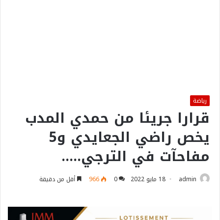
رياضة
قرارا جريئا من حمدي المدب
يخص راضي الجعايدي و5
مفاحآت في الترجي…..
admin
18 مايو 2022
0
966
أقل من دقيقة