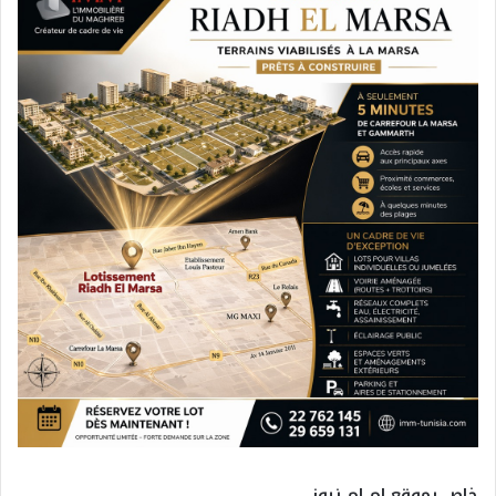
خاص بموقع ام ام نيوز