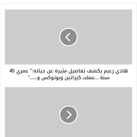
هادي زعيم يكشف تفاصيل مثيرة عن حياته:" عمري 45
سنة ...عملت كيراتين وبوتوكس و......"