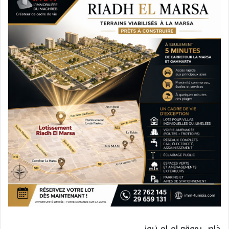
خاص بموقع ام ام نيوز