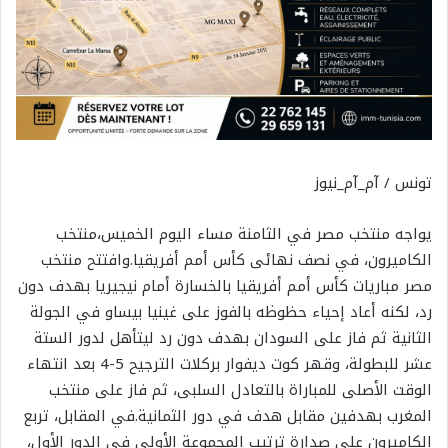
تونس / آم_آم_نيوز
يواجه منتخب مصر في الثامنة مساء اليوم الخميس،منتخب
الكاميرون، في نصف نهائى كأس أمم أفريقيا.وافتتح منتخب
مصر مباريات كأس أمم أفريقيا بالخسارة أمام نيجيريا بهدف دون
رد، لكنه أعاد إحياء حظوظه بالفوز على غينيا بيساو في الجولة
الثانية ثم فاز على السودان بهدف دون رد ليتأهل لدور الستة
عشر للبطولة، وقهر كوت ديفوار بركلات الترجيح 5-4 بعد انتهاء
الوقت الأصلى للمباراة بالتعادل السلبى، ثم فاز على منتخب
المغرب بهدفين مقابل هدف في دور الثمانية.في المقابل، تربع
الكاميرون على صدارة ترتيب المجموعة الأولى فى الدور الأول،