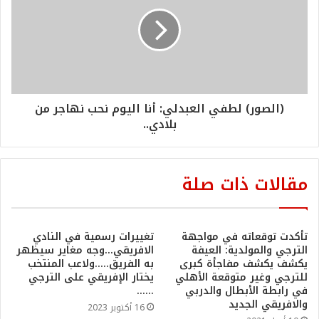
(الصور) لطفي العبدلي: أنا اليوم نحب نهاجر من
بلادي..
مقالات ذات صلة
تأكدت توقعاته في مواجهة
تغييرات رسمية في النادي
الترجي والمولدية: العيفة
الافريقي…وجه مغاير سيظهر
يكشف يكشف مفاجأة كبرى
به الفريق…..ولاعب المنتخب
للترجي وغير متوقعة الأهلي
يختار الإفريقي على الترجي
في رابطة الأبطال والدربي
……
والافريقي الجديد
16 أكتوبر 2023