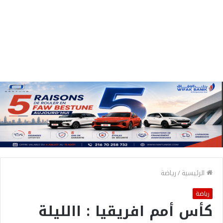
الرئيسية
/
رياضة
رياضة
كأس أمم افريقيا : االليلة