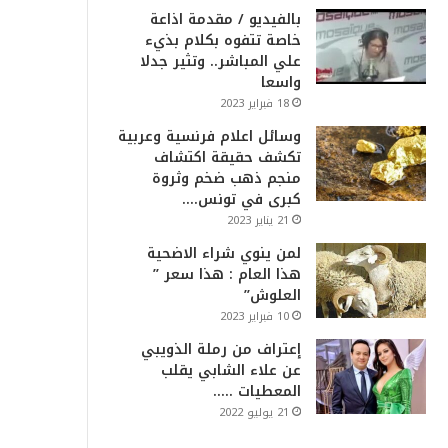
بالفيديو / مقدمة اذاعة
خاصة تتفوه بكلام بذيء
علي المباشر.. وتثير جدلا
واسعا
18 فبراير 2023
وسائل اعلام فرنسية وعربية
تكشف حقيقة اكتشاف
منجم ذهب ضخم وثروة
كبرى في تونس….
21 يناير 2023
لمن ينوي شراء الاضحية
هذا العام : هذا سعر ”
العلوش”
10 فبراير 2023
إعتراف من رملة الذويبي
عن علاء الشابي يقلب
المعطيات …..
21 يوليو 2022