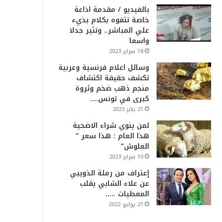
بالفيديو / مقدمة اذاعة
خاصة تتفوه بكلام بذيء
علي المباشر.. وتثير جدلا
واسعا
18 فبراير 2023
وسائل اعلام فرنسية وعربية
تكشف حقيقة اكتشاف
منجم ذهب ضخم وثروة
كبرى في تونس….
21 يناير 2023
لمن ينوي شراء الاضحية
هذا العام : هذا سعر ”
العلوش”
10 فبراير 2023
إعتراف من رملة الذويبي
عن علاء الشابي يقلب
المعطيات …..
21 يوليو 2022