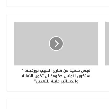
قيس سعيد من شارع الحبيب بورقيبة: "
ستكون لتونس حكومة لن تخون الأمانة
والدساتير قابلة للتعديل"