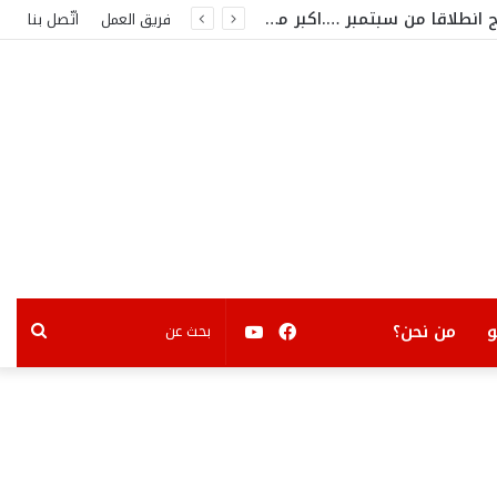
من بينهم نانسي ..جورج وسوف. ..هيفاء وهبي وثامر حين …مفاجآت كبرى على مسرح قرطاج انطلاقا من سبتمبر ….اكبر مشاهير الفن العربي في تونس
فريق العمل
اتّصل بنا
فيسبوك
يوتيوب
بحث
من نحن؟
عن