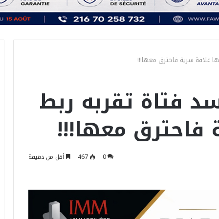
ا علاقة سرية فاحترق معها!!!
د فتاة تقربه ربط
 فاحترق معها!!!
0
467
أقل من دقيقة