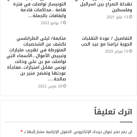
تهدئة الصراع بين اسرائيل
التونيسار تواصلت في فترة
وفلسطين
هامة ..محاكمات قادمة
وايقافات بالجملة….
13 مايو 2021
7 يوليو 2022
التفاصيل / عودة التقلبات
متابعة/ ليلى الطرابلسي
الجوية تزامنا مع عيد الحب
تكشف عن الشخصيات
المتورطة في تهريب مليارات
10 فبراير 2025
وتبييض الأموال…الأسماء التي
تواصلت مع بن علي وخانت
تونس مقابل امتيازات..مفاجأة
عودتها وتفضح منير بن
صالحة…..
20 مارس 2022
اترك تعليقاً
لن يتم نشر عنوان بريدك الإلكتروني.
الحقول الإلزامية مشار إليها بـ
*