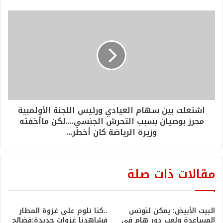
اشتعلت بين سهام العيادي ورئيس اللجنة الأولمبية
محرز بوصيان بسبب التحرش الجنسي....لكن ماأخفته
وزيرة الرياضة كان أخطر...
مقالات ذات صلة
البيت الأبيض: يمكن لتونس
..كنا نلوم على غزوة المطار
المساعدة ولعب دور هام في
فشاهدنا غزوات جديدة:فضائح