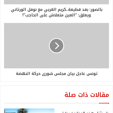
بالصور: بعد قطيعة..كريم الغربي مع نوفل الورتاني
ويعلق: "العين متعلاش على الحاجب"!
تونس عاجل بيان مجلس شورى حركة النهضة
مقالات ذات صلة