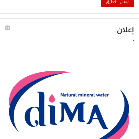
إعلان