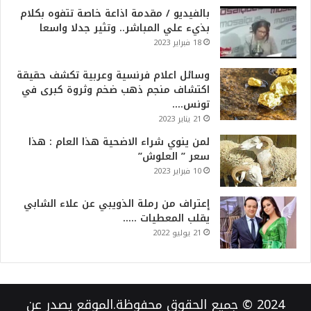
بالفيديو / مقدمة اذاعة خاصة تتفوه بكلام
بذيء علي المباشر.. وتثير جدلا واسعا
18 فبراير 2023
وسائل اعلام فرنسية وعربية تكشف حقيقة
اكتشاف منجم ذهب ضخم وثروة كبرى في
تونس….
21 يناير 2023
لمن ينوي شراء الاضحية هذا العام : هذا
سعر ” العلوش”
10 فبراير 2023
إعتراف من رملة الذويبي عن علاء الشابي
يقلب المعطيات …..
21 يوليو 2022
2024 © جميع الحقوق محفوظة.الموقع يصدر عن