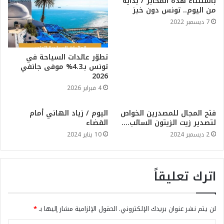
باستثناء هذه المخابز / بداية
من اليوم.. تونس دون خبز
7 ديسمبر 2022
تطوّر عائدات السياحة في
تونس بـ4.3% موفى جانفي
2026
4 فبراير 2026
فتح المجال للمصدرين الخواص
اليوم / زياد الهاني أمام
لتصدير زيت الزيتون السائب….
القضاء
2 ديسمبر 2024
10 يناير 2024
اترك تعليقاً
لن يتم نشر عنوان بريدك الإلكتروني.
الحقول الإلزامية مشار إليها بـ
*