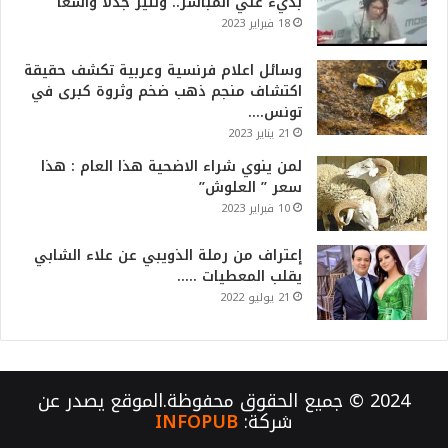
بذيء علي المباشر.. وتثير جدلا واسعا
18 فبراير 2023
وسائل اعلام فرنسية وعربية تكشف حقيقة
اكتشاف منجم ذهب ضخم وثروة كبرى في
تونس….
21 يناير 2023
لمن ينوي شراء الاضحية هذا العام : هذا
سعر ” العلوش”
10 فبراير 2023
إعتراف من رملة الذويبي عن علاء الشابي
يقلب المعطيات …..
21 يوليو 2022
2024 © جميع الحقوق محفوظة.الموقع يصدر عن
شركة:
INFOPUB