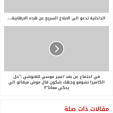
الداخلية تدعو الى الابلاغ السريع عن هذه الارهابية....
في اجتماع عن بعد /عبير موسي للغنوشي :"حل
الكاميرا نشوفو وجهك شكون قال موش ميقالو الي
يحكي معانا"!!
مقالات ذات صلة