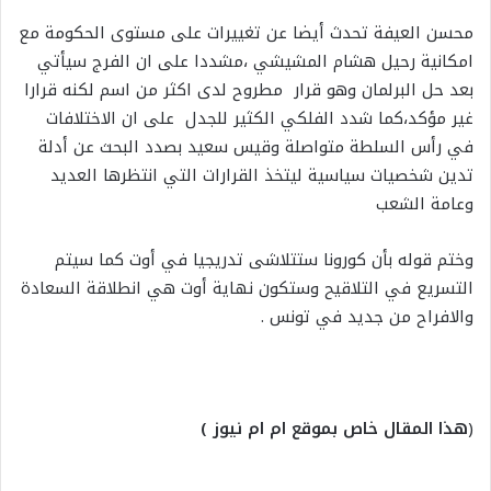
محسن العيفة تحدث أيضا عن تغييرات على مستوى الحكومة مع
امكانية رحيل هشام المشيشي ،مشددا على ان الفرج سيأتي
بعد حل البرلمان وهو قرار مطروح لدى اكثر من اسم لكنه قرارا
غير مؤكد،كما شدد الفلكي الكثير للجدل على ان الاختلافات
في رأس السلطة متواصلة وقيس سعيد بصدد البحث عن أدلة
تدين شخصيات سياسية ليتخذ القرارات التي انتظرها العديد
وعامة الشعب
وختم قوله بأن كورونا ستتلاشى تدريجيا في أوت كما سيتم
التسريع في التلاقيح وستكون نهاية أوت هي انطلاقة السعادة
والافراح من جديد في تونس .
(
هذا المقال خاص بموقع ام ام نيوز )