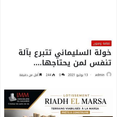
ثقافة وفنون
خولة السليماني تتبرع بآلة
تنفس لمن يحتاجها….
admin
13 يوليو 2021
0
244
أقل من دقيقة