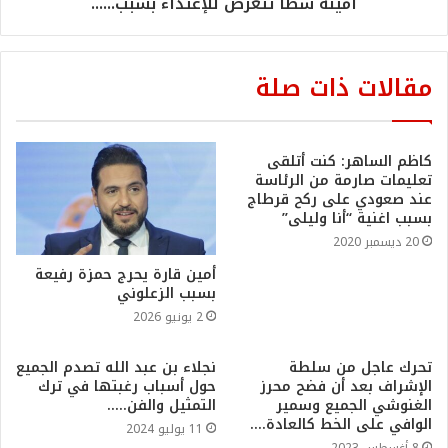
أمينة سطا تتعرض للإعتداء بسبب......
مقالات ذات صلة
كاظم الساهر: كنت أتلقى
تعليمات صارمة من الرئاسة
عند صعودي على ركح قرطاج
بسبب اغنية “أنا وليلى”
20 ديسمبر 2020
أمين قارة يحرج حمزة رفيعة
بسبب الزعلوني
2 يونيو 2026
تحرك عاجل من سلطة
نجلاء بن عبد الله تصدم الجميع
الإشراف بعد أن فضح محرز
حول أسباب رغبتها في ترك
الغنوشي الجميع وسمير
التمثيل والفن…..
الوافي على الخط كالعادة….
11 يوليو 2024
8 أغسطس 2023