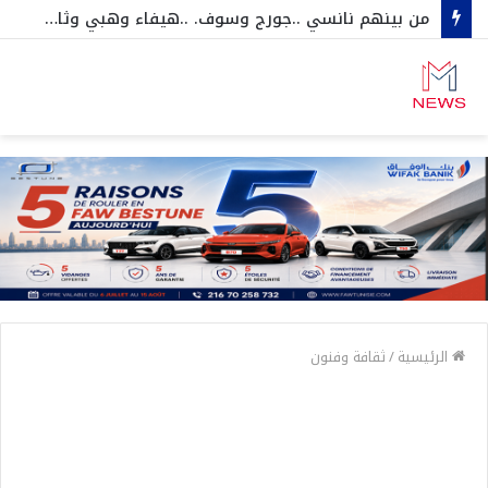
من بينهم نانسي ..جورج وسوف. ..هيفاء وهبي وثامر حين …مفاجآت كبرى على مسرح قرطاج انطلاقا من سبتمبر ….اكبر مشاهير الفن العربي في تونس
الرئيسية
/
ثقافة وفنون