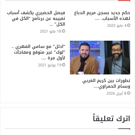
حكم جديد بسجن مريم الدباغ
فيصل الحضيري يكشف أسباب
لهذه الأسباب. ….
تغييبه عن برنامج “الكل في
الكل” …
4 مايو 2023
18 مايو 2021
“ادلل” مع سامي الفهري ..
“لوك” غير متوقع ومفاجآت
لأول مرة ….
19 يوليو 2021
تطورات بين كريم الغربي
وبسام الحمراوي….
8 أبريل 2026
اترك تعليقاً