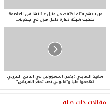
من بينهم فتاة اختفت من منزل عائلتها في العاصمة:
تفكيك شبكة دعارة داخل منزل في جندوبة...
سعيد السايبي : بعض المسؤولين في النادي البنزرتي
تهجموا عليا و"قالولي تحب تمنع الافريقي"
مقالات ذات صلة