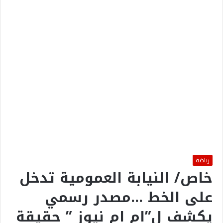
رياضة
خاص/ النيابة العمومية تدخل
على الخط …مصدر رسمي
يكشف ل”ام ام نيوز ” حقيقة