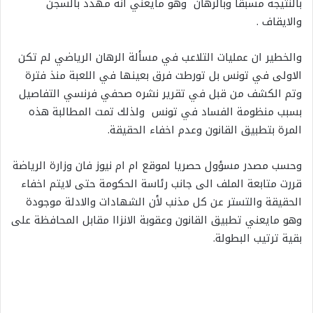
بالنتيجة مسبقا وبالرهان وهو مايعني انه مهدد بالسجن
والايقاف .
والخطير ان عمليات التلاعب في مسألة الرهان الرياضي لم تكن
الاولى في تونس بل تورطت فرق بعينها في اللعبة منذ فترة
وتم الكشف من قبل في تقرير نشره صحفي فرنسي التفاصيل
بسبب منظومة الفساد في تونس ولذلك تمت المطالبة هذه
المرة بتطبيق القانون وعدم اخفاء الحقيقة.
وحسب مصدر مسؤول حصريا لموقع ام ام نيوز فان وزارة الرياضة
قررت متابعة الملف الى جانب رئاسة الحكومة حتى لايتم اخفاء
الحقيقة والتستر عن كل مذنب لأن الشهادات والادلة موجودة
وهو مايعني تطبيق القانون وعقوبة الانزاا مقابل المحافظة على
بقية ترتيب البطولة.