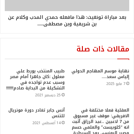
بعد مباراة تونغيث: هذا مافعله حمدي المدب وكلام عن
بن شريفية وبن مصطفى.....
مقالات ذات صلة
نهاية موسم المهاجم الدولي
طبيب المنتخب يورط علي
إلياس سعد….
معلول :كان جاهزا أمام مصر
وسبب عدم تواجده في
7 مايو 2025
التشكيلة من البداية صادم!!!!!!
25 ديسمبر 2021
العقلية فعلا مختلفة في
أنس جابر تغادر دورة مونريال
الافريقي: موقف غير مسبوق
للتنس
من 7 لاعبين ..عبد الرزاق أثبت
14 أغسطس 2021
انه “كلوبيست” والعلمي حسم
مصير اليونسي بعد السيطرة