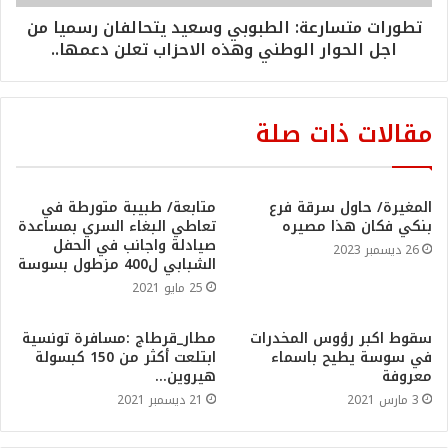
تطورات متسارعة: الطبوبي وسعيد يتحالفان رسميا من
اجل الحوار الوطني وهذه الاحزاب تعلن دعمها..
مقالات ذات صلة
المغيرة/ حاول سرقة فرع
متابعة/ طبيبة متورطة في
بنكي فكان هذا مصيره
تعاطي البغاء السري بمساعدة
صيادلة واجانب في الحفل
26 ديسمبر 2023
الشبابي ل400 مزطول بسوسة
25 مايو 2021
سقوط اكبر رؤوس المخدرات
مطار_قرطاج :مسافرة تونسية
في سوسة يطيح باسماء
ابتلعت أكثر من 150 كبسولة
معروفة
هيروين…
3 مارس 2021
21 ديسمبر 2021