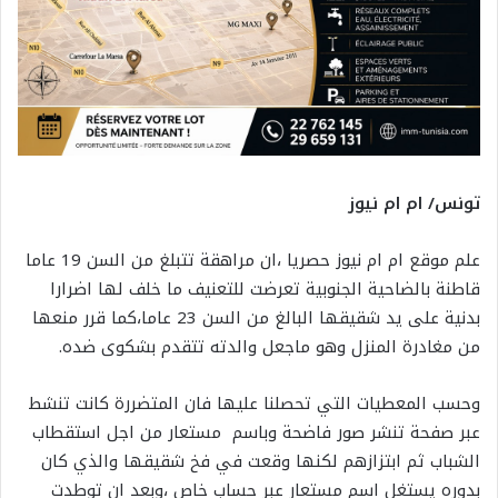
تونس/ ام ام نيوز
علم موقع ام ام نيوز حصريا ،ان مراهقة تتبلغ من السن 19 عاما
قاطنة بالضاحية الجنوبية تعرضت للتعنيف ما خلف لها اضرارا
بدنية على يد شقيقها البالغ من السن 23 عاما،كما قرر منعها
من مغادرة المنزل وهو ماجعل والدته تتقدم بشكوى ضده.
وحسب المعطيات التي تحصلنا عليها فان المتضررة كانت تنشط
عبر صفحة تنشر صور فاضحة وباسم مستعار من اجل استقطاب
الشباب ثم ابتزازهم لكنها وقعت في فخ شقيقها والذي كان
بدوره يستغل اسم مستعار عبر حساب خاص ،وبعد ان توطدت