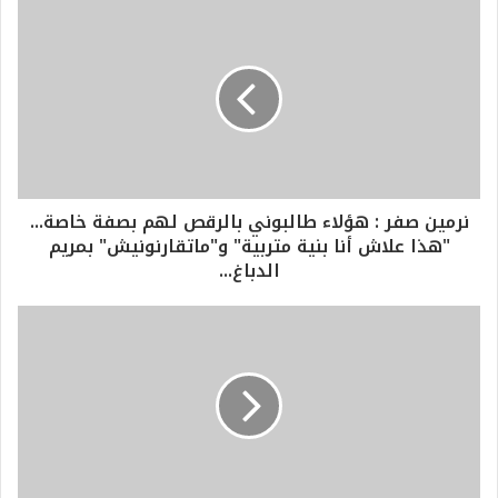
نرمين صفر : هؤلاء طالبوني بالرقص لهم بصفة خاصة...
"هذا علاش أنا بنية متربية" و"ماتقارنونيش" بمريم
الدباغ...