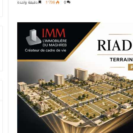
0
1٬736
دقيقة واحدة