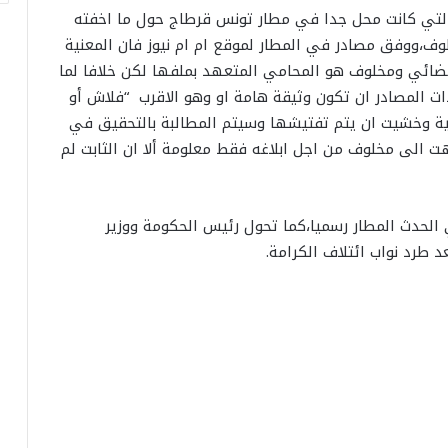
التي كانت محل جدا في مطار تونس قرطاج حول ما اخفته
وف،ووفق مصادر في المطار لموقع ام ام نيوز فان المعنية
قضائي ومخلوف هو المحامي المتعهد بملفها لكن خلافا لما
ذات المصادر ان تكون وثيقة هامة او وهو الاقرب “فلاش أو
ة وخشيت ان يتم تفتيشها وسيتم المطالبة بالتحقيق في
وجهت الى مخلوف من اجل ابلاغه فقط معلومة ألا ان الثابت لم
ي الحدث المطار رسميا،كما تحول رئيس الحكومة ووزير
 طرد نواب ائتلاف الكرامة.