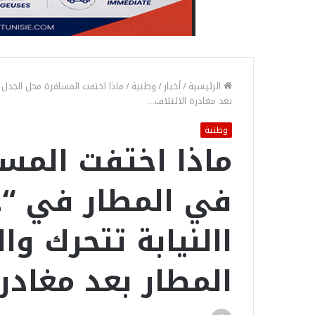
الرئيسية
/
أخبار
/
وطنية
/
ماذا اختفت المسافرة محل الجدل
بعد مغادرة الائتلاف…
وطنية
ماذا اختفت المس
في المطار في “
االنيابة تتحرك 
المطار بعد مغادر