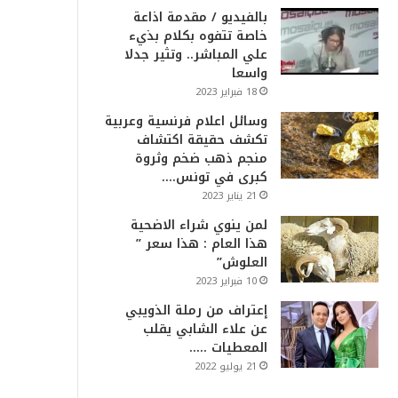
بالفيديو / مقدمة اذاعة
خاصة تتفوه بكلام بذيء
علي المباشر.. وتثير جدلا
واسعا
18 فبراير 2023
وسائل اعلام فرنسية وعربية
تكشف حقيقة اكتشاف
منجم ذهب ضخم وثروة
كبرى في تونس….
21 يناير 2023
لمن ينوي شراء الاضحية
هذا العام : هذا سعر ”
العلوش”
10 فبراير 2023
إعتراف من رملة الذويبي
عن علاء الشابي يقلب
المعطيات …..
21 يوليو 2022