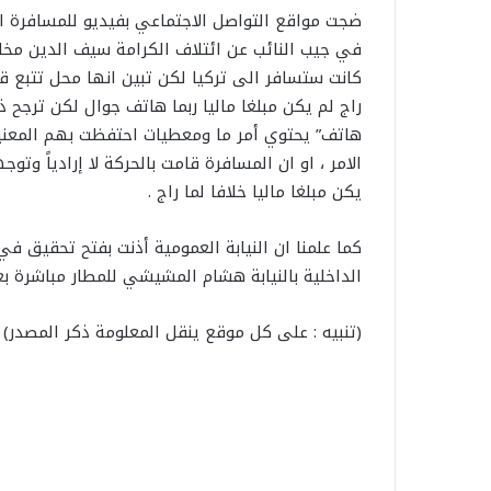
ضجت مواقع التواصل الاجتماعي بفيديو للمسافرة 
في جيب النائب عن ائتلاف الكرامة سيف الدين مخل
كانت ستسافر الى تركيا لكن تبين انها محل تتبع 
راج لم يكن مبلغا ماليا ربما هاتف جوال لكن ترجح 
هاتف” يحتوي أمر ما ومعطيات احتفظت بهم المعني
الامر ، او ان المسافرة قامت بالحركة لا إرادياً وت
يكن مبلغا ماليا خلافا لما راج .
كما علمنا ان النيابة العمومية أذنت بفتح تحقيق ف
الداخلية بالنيابة هشام المشيشي للمطار مباشرة بعد
(تنبيه : على كل موقع ينقل المعلومة ذكر المصدر)