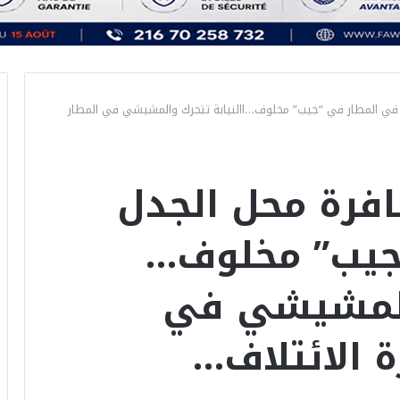
 في المطار في “جيب” مخلوف…االنيابة تتحرك والمشيشي في المطار
افرة محل الجدل
جيب” مخلوف…
والمشيشي في
ة الائتلاف…