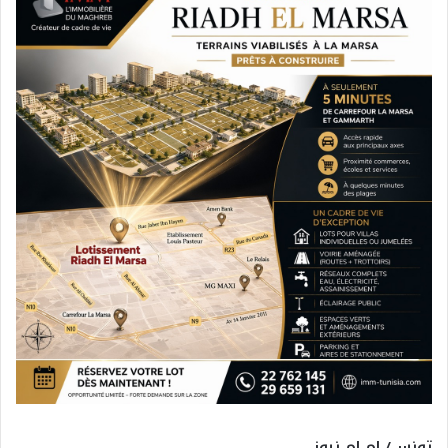
تونس/ ام ام نيوز