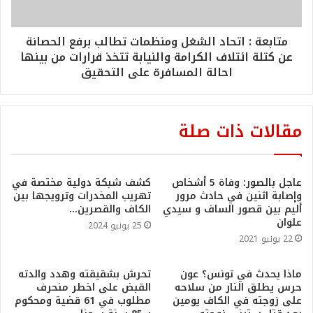
متابعة : اتحاد الشغل ومنظمات تطالب برفع الحصانة
عن كتلة ائتلاف الكرامة والنيابة تتخذ قرارات من بينها
احالة المسافرة على التحقيق
مقالات ذات صلة
عاجل بالصور: وفاة 5 أشخاص
كشف شبكة دولية مختصة في
وإصابة اثنين في حادث مرور
تهريب المخدرات وترويجها بين
أليم بين قصور الساف و سيدي
الكاف والقصرين…
علوان
25 يونيو 2024
22 يونيو 2021
ماذا يحدث في تونس؟ عون
تحرش بشقيقته وهدد والدته
حرس يطلق النار من سلاحه
القبض على اخطر منحرف
على زوجته في الكاف يومين
مطلوب في 61 قضية ومحكوم