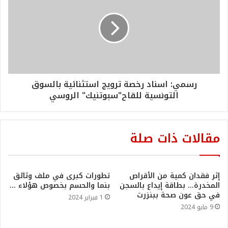
رسمي: اسناد رخصة ترويج استثنائية بالسوق
التونسية للقاح"سبوتنيك" الروسي
مقالات ذات صلة
إثر فقدان كمية من الأقراص
تطورات كبرى في ملف وثائق
المخدرة… بطاقة إيداع بالسجن
بنما والحسم بخصوص هؤلاء …
في حق عون صحة ببنزرت
1 فبراير 2024
9 مايو 2024