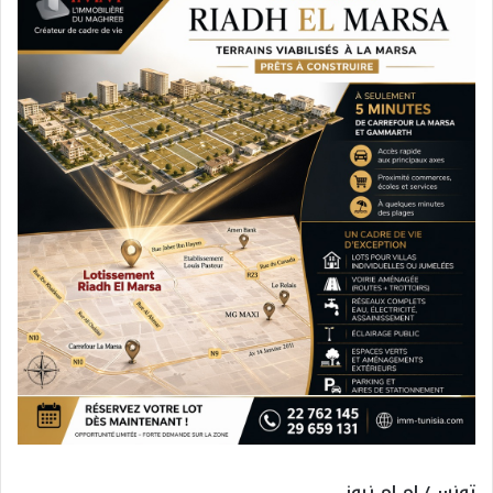
تونس/ ام ام نيوز