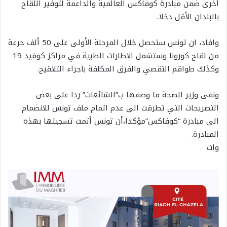
أخرى ضمن مبادرة كوفاكس العالمية والداعمة لتوفير اللقاح
بالبلدان الأقل دخلا.
وافاد، ان تونس ستحصل خلال المرحلة الأولى على 50 ألف جرعة
من لقاح كورونا وستشمل الاطارات الطبية في مراكز كوفيد 19
وكذلك طواقم التقصي والفرق المكلفة باجراء التلاقيح.
ونفى وزير الصحة ما وصفها ب”الشائعات” ردا على بعض
التصريحات التي تطرقت الى عدم اتمام ملف تونس للانضمام
الى مبادرة “كوفاكس”مؤكدا،أن تونس أتمت تسجيلها بهذه
المبادرة.
وات