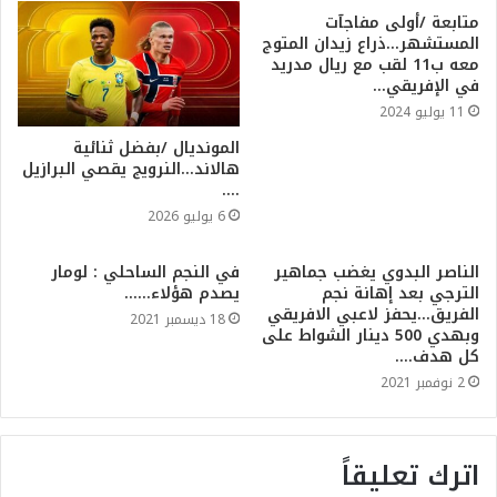
متابعة /أولى مفاجآت
المستشهر…ذراع زيدان المتوج
معه ب11 لقب مع ريال مدريد
في الإفريقي…
11 يوليو 2024
المونديال /بفضل ثنائية
هالاند…النرويج يقصي البرازيل
….
6 يوليو 2026
الناصر البدوي يغضب جماهير
في النجم الساحلي : لومار
الترجي بعد إهانة نجم
يصدم هؤلاء……
الفريق…يحفز لاعبي الافريقي
18 ديسمبر 2021
وبهدي 500 دينار الشواط على
كل هدف….
2 نوفمبر 2021
اترك تعليقاً