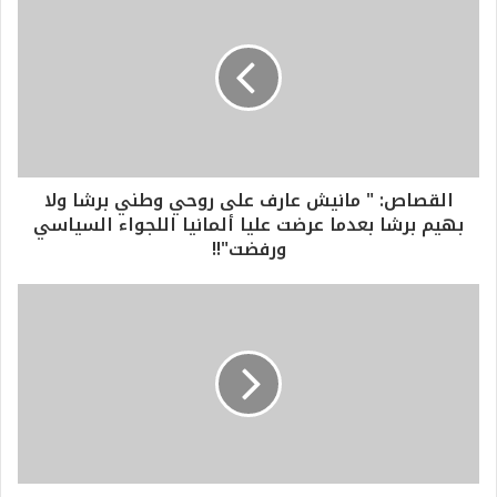
القصاص: " مانيش عارف على روحي وطني برشا ولا
بهيم برشا بعدما عرضت عليا ألمانيا اللجواء السياسي
ورفضت"!!