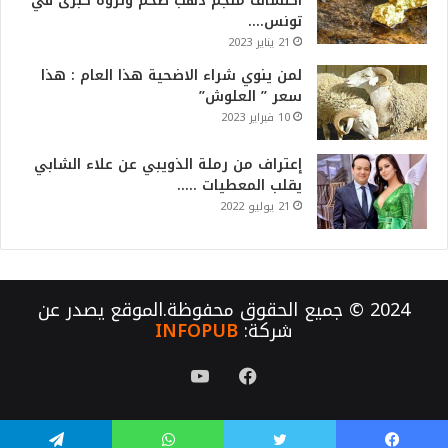
اكتشاف منجم ذهب ضخم وثروة كبرى في
تونس….
21 يناير 2023
لمن ينوي شراء الاضحية هذا العام : هذا
سعر ” العلوش”
10 فبراير 2023
إعتراف من رملة الذويبي عن علاء الشابي
يقلب المعطيات …..
21 يوليو 2022
2024 © جميع الحقوق محفوظة.الموقع يصدر عن
شركة:
INFOPUB
فيسبوك
يوتيوب