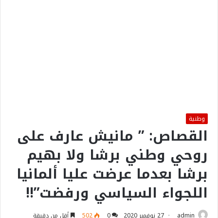
وطنية
القصاص: ” مانيش عارف على
روحي وطني برشا ولا بهيم
برشا بعدما عرضت عليا ألمانيا
اللجواء السياسي ورفضت”!!
admin
27 نوفمبر 2020
0
502
أقل من دقيقة