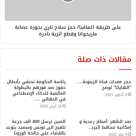
على طريقة المافيا/ حجز سلاح ناري بحوزة عصابة
ماريخوانا وقطع اثرية نادرة
مقالات ذات صلة
حجز معدات قناة الزيتونة…..
رئاسة الحكومة تحتفي بأبطال
“الهايكا” توضح
حفوز بعد فوزهم باليطولة
العالمية للذكاء الإصطناعي
6 أكتوبر 2021
في النهائي …..
23 أبريل 2023
بعد الظهر :أمطار رعدية و
الصين ترسل 400 الف جرعة
إمكانية تساقط البرد..
تلقيح الى تونس وسعيد يتوعد
بالقضاء على جائحة كورونا
9 يناير 2022