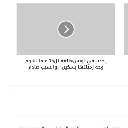
يحدث في تونس:طلفة ال15 عاما تشوه
وجه زميلتها بسكين....والسبب صادم