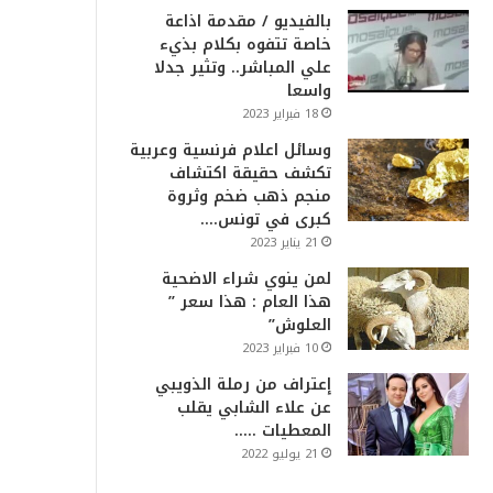
بالفيديو / مقدمة اذاعة
خاصة تتفوه بكلام بذيء
علي المباشر.. وتثير جدلا
واسعا
18 فبراير 2023
وسائل اعلام فرنسية وعربية
تكشف حقيقة اكتشاف
منجم ذهب ضخم وثروة
كبرى في تونس….
21 يناير 2023
لمن ينوي شراء الاضحية
هذا العام : هذا سعر ”
العلوش”
10 فبراير 2023
إعتراف من رملة الذويبي
عن علاء الشابي يقلب
المعطيات …..
21 يوليو 2022