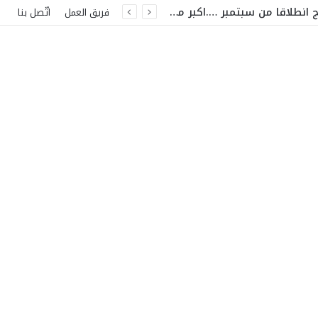
من بينهم نانسي ..جورج وسوف. ..هيفاء وهبي وثامر حين …مفاجآت كبرى على مسرح قرطاج انطلاقا من سبتمبر ….اكبر مشاهير الفن العربي في تونس
فريق العمل
اتّصل بنا