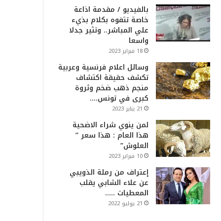
بالفيديو / مقدمة اذاعة
خاصة تتفوه بكلام بذيء
علي المباشر.. وتثير جدلا
واسعا
18 فبراير 2023
وسائل اعلام فرنسية وعربية
تكشف حقيقة اكتشاف
منجم ذهب ضخم وثروة
كبرى في تونس….
21 يناير 2023
لمن ينوي شراء الاضحية
هذا العام : هذا سعر ”
العلوش”
10 فبراير 2023
إعتراف من رملة الذويبي
عن علاء الشابي يقلب
المعطيات …..
21 يوليو 2022