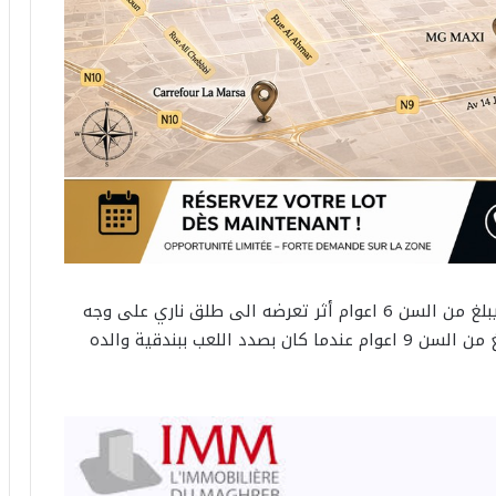
توفي مساء اليوم ،بالسرس من ولاية الكاف طفل يبلغ من السن 6 اعوام أثر تعرضه الى طلق ناري على وجه
الخطأ من بندقية صيد اطلقها شقيقه الأكبر البالغ من السن 9 اعوام عندما كان بصدد اللعب ببندقية والده