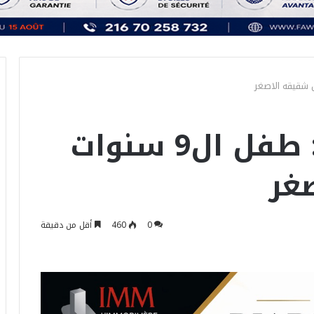
فظيع في الكاف: طفل ال9 سنوات
غر
0
460
أقل من دقيقة