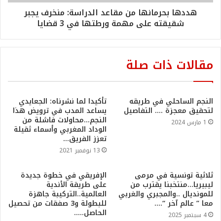
هددها بحرمانها من مقاعد الدراسة: منخرف يجبر
شقيقته على مهمة ورطتها في 3 قضايا
مقالات ذات صلة
النجم الساحلي في طريقه
تأكيدا لما نشرناه: الجعايدي
لتحقيق معجزة …. التفاصيل
يساعد المدب في ترويض هذا
النجم…محاولات فاشلة من
1 مارس 2024
الوداد المغربي وأسماء ثقيلة
تعزز الفريق…
13 نوفمبر 2021
ثلاثية تونسية في مرمى
الإفريقي في خطوة جديدة
ليبيريا…منتخبنا يقترب من
على طريقة الأندية
للمونديال ..والمجبري والغربي
العالمية..التركيبة جاهزة
معا ” عالم آخر “….
للبطولة و3 صفقات من تحصيل
الحاصل…..
4 سبتمبر 2025