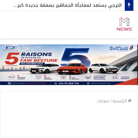
الترجي يستعد لمفاجأة الجماهير بصفقة جديدة كبرى … خيسوس يفاجئ الجميع …وثنائي المنتخب يحسم قراره بشأن عرض المكشخة
الرئيسية
/
منوعات