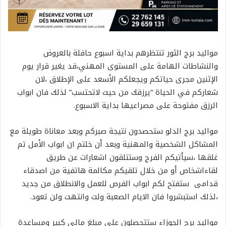
مواليد برج الثور تنتظرهم بداية اسبوع حافلة بالعروض
والنشاطات الهامة على المستوى المهني،قد يغير قرار يوم
الإثنين مجرى حياتكم ويجعلكم الأسعد على الإطلاق ،لان
شعاركم في الحياة “يرزقك من حيث لاتحتسب” لذلك فان ابواب
الرزق مفتوحة على مصراعيها بداية الاسبوع.
مواليد برج الدلو ستحصدون نتيجة صبركم وبعد معاناة طويلة مع
المشاكل الشخصية والمهنية وبعد أن خلتم ان ابواب الأمل تم
غلقها ،سيأتيكم الفرج وستتلقون اشعارات عن طريق
لقاءاشخاص أو من خلال تلقيكم مكالمة هاتفية من اصدقاء
قدامى ستفتح لكم ابواب الفرص للعمل والانطلاق من جديد
،لذلك استبشروا فان الايام الصعبة ولت وانتهت ولن تعود.
مواليد برج الجوزاء ستتحصلون على مبلغ مالي كبير ومساعدة