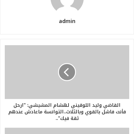
admin
القاضي وليد اللوقيني لهشام المشيشي: "ارحل
فأنت فاشل بالقوي وبالثلاث..التوانسة ماعادش عندهم
ثقة فيك"..