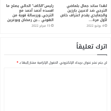
لهذا ساند جمال بلماضي
رئيس”الكاف” الحالي يصلح ما
الترجي ضد لاعبين بارزين
افسده أحمد أحمد مع
والجعايدي يقدم اعتراف خاص
الترجي..وررسالة قوية من
لأول مرة….
الهوني …بن رمضان وبوغرين
4 يوليو 2022
15 فبراير 2022
اترك تعليقاً
لن يتم نشر عنوان بريدك الإلكتروني.
الحقول الإلزامية مشار إليها بـ
*