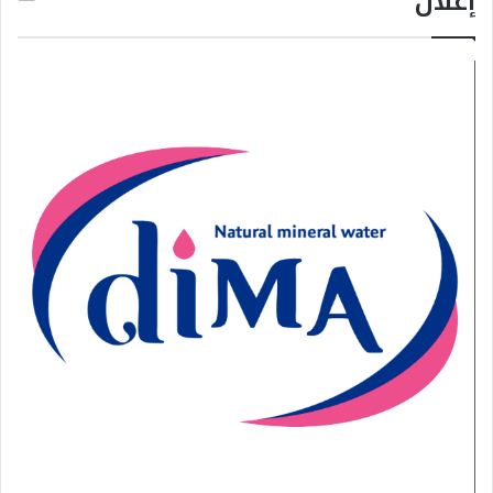
إعلان