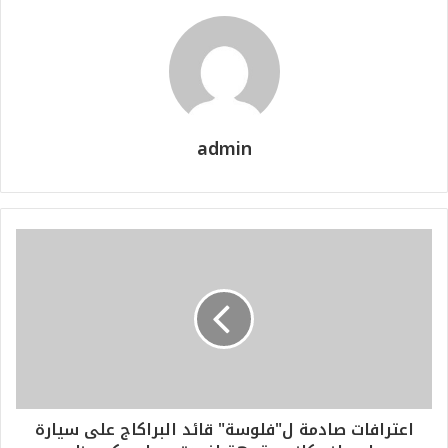
admin
اعترافات صادمة ل"فلوسة" قائد البراكاج على سيارة