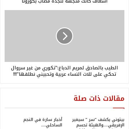
اسعاف كانت متجهة لنجدة مصاب بكورونا
الطيب بالصادق لمريم الدباغ:"تكوري من غير سروال
تحكي على للات النساء عربية وتحبيني نطلقها"!!!
مقالات ذات صلة
بيتوني يكشف “سر ” سيغير
أخبار سارة في النجم
الإفريقي….والهيئة تحسم
الساحلي….