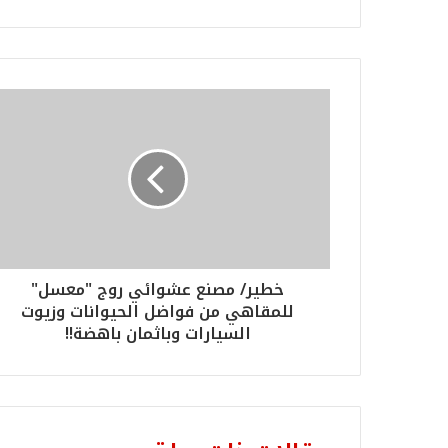
خطير/ مصنع عشوائي روج "معسل"
للمقاهي من فواضل الحيوانات وزيوت
السيارات وباثمان باهضة!!