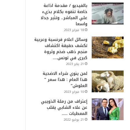
بالفيديو / مقدمة اذاعة
خاصة تتفوه بكلام بذيء
علي المباشر.. وتثير جدلا
واسعا
18 فبراير 2023
وسائل اعلام فرنسية وعربية
تكشف حقيقة اكتشاف
منجم ذهب ضخم وثروة
كبرى في تونس….
21 يناير 2023
لمن ينوي شراء الاضحية
هذا العام : هذا سعر ”
العلوش”
10 فبراير 2023
إعتراف من رملة الذويبي
عن علاء الشابي يقلب
المعطيات …..
21 يوليو 2022