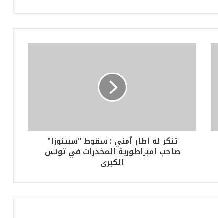
تنكر له اطار أمني : سقوط "سبينوزا"
صاحب امبراطورية المخدرات في تونس
الكبرى