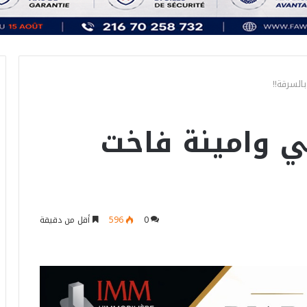
السرقة!!
عي وامينة فاخت
0
596
أقل من دقيقة