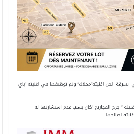
عي بسرقة لحن اغنيته”محلاك” وتم توظيفها في اغنيته “باي
يته ” جرح المجاريح “كان بسبب عدم استشارتها له
غنيته لصالحها.