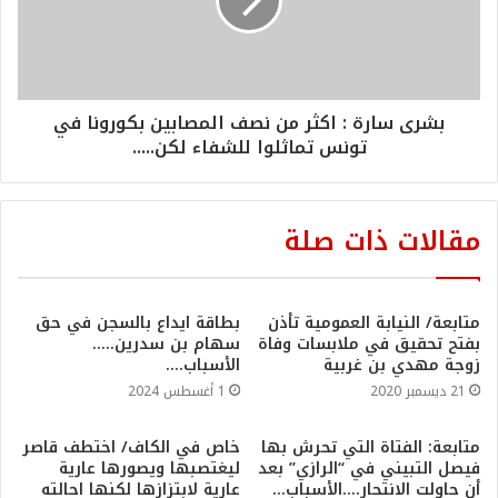
بشرى سارة : اكثر من نصف المصابين بكورونا في
تونس تماثلوا للشفاء لكن.....
مقالات ذات صلة
متابعة/ النيابة العمومية تأذن
بطاقة ايداع بالسجن في حق
بفتح تحقيق في ملابسات وفاة
سهام بن سدرين…..
زوجة مهدي بن غربية
الأسباب….
21 ديسمبر 2020
1 أغسطس 2024
متابعة: الفتاة التي تحرش بها
خاص في الكاف/ اختطف قاصر
فيصل التبيني في “الرازي” بعد
ليغتصبها ويصورها عارية
أن حاولت الانتحار….الأسباب…
عارية لابتزازها لكنها احالته