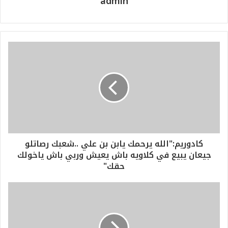
admin
كادوريم:"الله يرحمك يابن بن علي ..شعبك رصاتلو
جيعان يبيع في كلاويه باش يعيش وربي باش ياخولك
حقك"