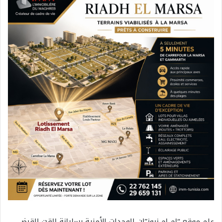
علم موقع “ام ام نيوز”ان الوحدات الأمنية بسليانة القت القبض