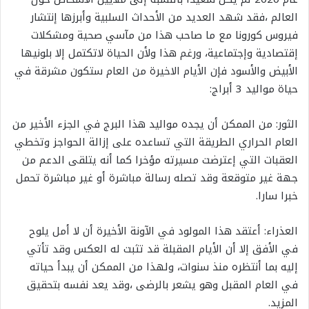
العالم ،فقد شهد العديد من الأحداث السلبية وأبرزها إنتشار
فيروس كورونا مع ما صاحب هذا من مآسي صحية ومشكلات
إقتصادية وإجتماعية، ورغم هذا ولأن الحياة لاتكتمل إلا بلونيها
الأبيض والأسود فإن الأيام الاخيرة من العام ستكون مشرقة في
حياة مواليد 3 أبراج:
الثور: من الممكن أن يجده مواليد هذا البرج في الجزء الأخير من
العام الحراري الطريقة التي تساعده على إزالة الحواجز وتخطي
العقبات التي إعترضت مسيرته مؤخرا كما أنه يتلقى الدعم من
جهة غير متوقعة وقد تصله رسالة مباشرة أو غير مباشرة تحمل
خبرا سارا.
العذراء: أعتقد هذا المولود في الآونة الأخيرة أن لا أمل يلوح
في الأفق إلا أن الأيام المقبلة قد تثبت له العكس وقد تأتي
إليه بما أنتظره منذ سنوات، ولهذا من الممكن أن يبدأ حياته
في العام المقبل وهو يشعر بالرضى ،وقد يعد نفسه بتحقيق
المزيد.