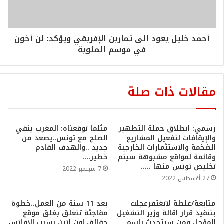
أحمد خليل يعود الى تمارين الإفريقي ويؤكد: لن أخون
في موسم المئوية
مقالات ذات صلة
رسمي: انطلاق حملة التطهير
مثلما توقعناه: المغرب ينفي
والإيقافات لتفعيل المشاريع
الصلح مع تونس..يصعد من
الضخمة والاستثمارات الخارجية
جديد ..والهدف القادم
وقائمة لمواقع مشبوهة سيتم
خطير….
تخليص تونس منها …..
7 سبتمبر 2022
27 أغسطس 2022
متابعة/غلطة لاتغتفرعجلت
بعد 11 سنة من العمل..خطوة
بتنفيذ قرار اقالة وزير التشغيل
مفاجئة تتعلق بغلق موقع
المؤجل ومن سيتحدث بإسم
حقائق اون لاين بسبب الإفلاس