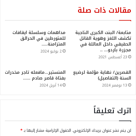
مقالات ذات صلة
متابعة/ البنت الكبرى الناجية
مداهمات وسلسلة ايقافات
تكشف اللغز وهوية القاتل
للمتورطين في الحرائق
الحقيقي داخل العائلة في
المتزامنة…..
مجزرة باردو… ..
2 يوليو 2024
23 أغسطس 2021
القصرين/ نهاية مؤلمة لرضيع
المنستير…مافعله تاجر مخدرات
السنة (التفاصيل)
بفتاة قاصر صادم ……
13 نوفمبر 2024
14 أبريل 2024
اترك تعليقاً
لن يتم نشر عنوان بريدك الإلكتروني.
الحقول الإلزامية مشار إليها بـ
*