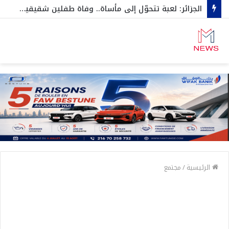
الجزائر: لعبة تتحوّل إلى مأساة.. وفاة طفلين شقيقين اختناقا داخل صندوق سيارة…وهكذا نجاح الثالث بأعجوبة
الرئيسية
/
مجتمع