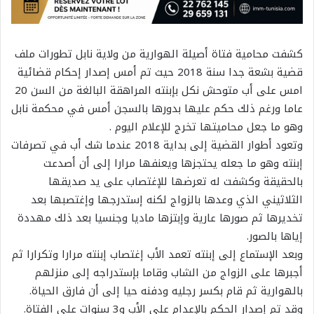
كشفت محامية فتاة أصيلة الهوارية من ولاية نابل تطورات ملف
قضية بشعة جدا سنة 2018 حيث تم أمس إصدار إحكام قضائية
امس على أب متوحش نكل بإبنته المراهقة البالغة من السن 20
عاما ورغم ذلك حكم عليها بدورها بالسجن أمس في محكمة نابل
وهو ما جعل محاميتها تخرج للإعلام اليوم .
وتعود أطوار القضية إلى بداية 2018 عندما شك أب في تصرفات
إبنته وهو ما جعله يحتجزها ويعنفها مرارا إلى أن أصدعت
بالحقيقة وكشفت له تعرضها للإغتصاب على يد صديقها
الثلاثيني الذي وعدها بالزواج لكنه إستدرجها وإغتصبها بعد
تخديرها ثم صورها عارية وإبتزها ماديا وجنسيا بعد ذلك مهددة
إياها بالصور.
وبعد الإستماع إلى إبنته تعمد الأب إغتصاب إبنته مرارا وتكرارا ثم
أجبرها على الزواج من الشاب وقاما بإستدراجه إلى منزلهم
بالهوارية ثم قام بكسر رجليه ودفنه حيا إلى أن فارق الحياة.
وقد تم إصدار الحكم بالإعدام على الأب و3 سنوات على الفتاة.