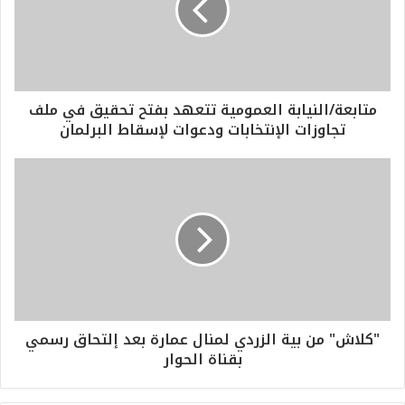
متابعة/النيابة العمومية تتعهد بفتح تحقيق في ملف
تجاوزات الإنتخابات ودعوات لإسقاط البرلمان
"كلاش" من بية الزردي لمنال عمارة بعد إلتحاق رسمي
بقناة الحوار