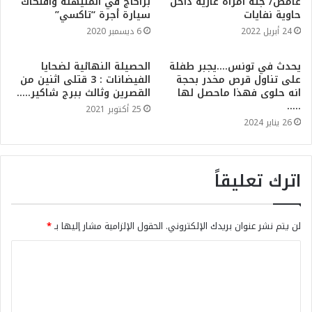
غامض/ جثة امرأة عارية داخل
براكاج في المنيهلة وافتكاك
حاوية نفايات
سيارة أجرة “تاكسي”
24 أبريل 2022
6 ديسمبر 2020
يحدث في تونس….يجبر طفلة
الحصيلة النهائية لضحايا
على تناول قرص مخدر بحجة
الفيضانات : 3 قتلى اثنين من
انه حلوى فهذا ماحصل لها
القصرين وثالث ببرج شاكير…..
…..
25 أكتوبر 2021
26 يناير 2024
اترك تعليقاً
لن يتم نشر عنوان بريدك الإلكتروني.
الحقول الإلزامية مشار إليها بـ
*