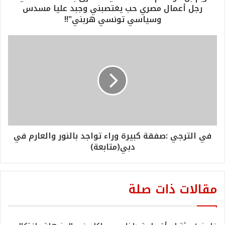
رجل أعمال مصري حب يغتصبني وجبد عليا مسدس
وسياسي تونسي هربني"!!
في الترجي :صفقة كبيرة وراء تواجد بالنور والعارم في
دبي(متابعة)
مقالات ذات صلة