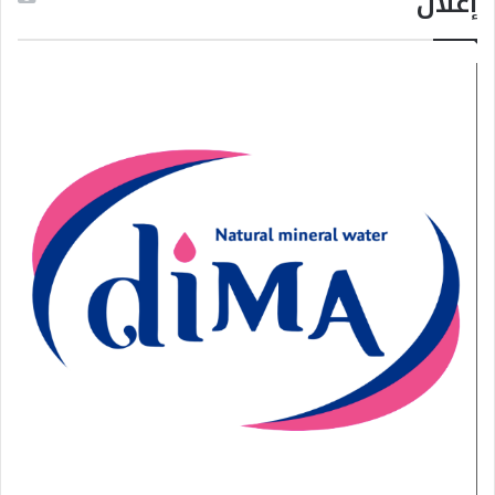
إعلان