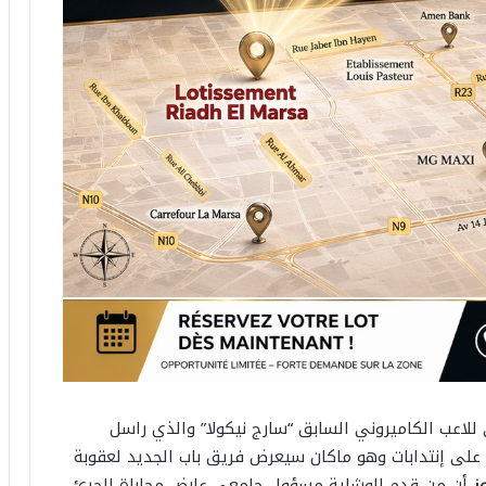
للاعب الكاميروني السابق “سارج نيكولا” والذي راسل
 على إنتدابات وهو ماكان سيعرض فريق باب الجديد لعقوبة
ز
أن من قدم الوشاية مسؤول جامعي عارض محاباة الجرئ