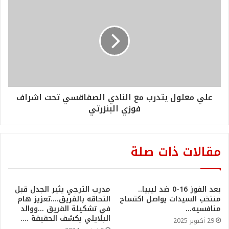
علي معلول يتدرب مع النادي الصفاقسي تحت اشراف
فوزي البنزرتي
مقالات ذات صلة
بعد الفوز 16-0 ضد ليبيا..
مدرب الترجي يثير الجدل قبل
منتخب السيدات يواصل اكتساح
التحاقه بالفريق….تعزيز هام
منافسيه…
في تشكيلة الفريق …ووالد
البلايلي يكشف الحقيقة ….
29 أكتوبر 2025