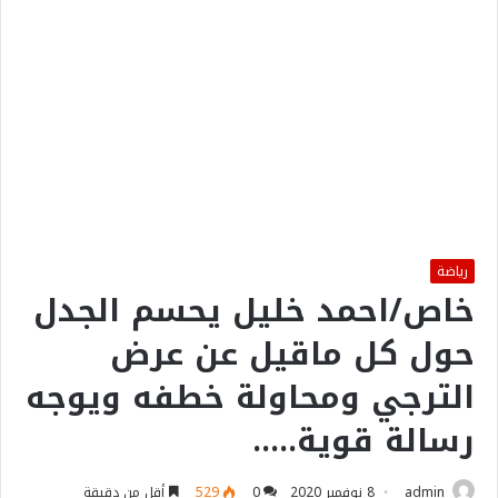
رياضة
خاص/احمد خليل يحسم الجدل
حول كل ماقيل عن عرض
الترجي ومحاولة خطفه ويوجه
رسالة قوية…..
admin
8 نوفمبر 2020
0
529
أقل من دقيقة