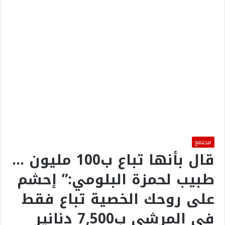
مجتمع
قال بأنها تباع ب100 مليون …
طبيب لحمزة البلومي:” إحشم
على روحك الخصية تباع فقط
في المرشي ب7٫500 دنانير