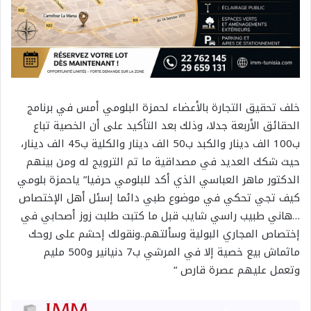
خلف تحقيق التجارة بالأعضاء لحمزة البلومي أمس في برنامج
الحقائق الأربعة جدلا، وذلك بعد التأكيد على أن الخصية تباع
ب100 الف دينار والكبد ب50 الف دينار والكلية ب45 الف دينار،
حيث شكك العديد في مصداقية ما تم الترويج له ومن بينهم
الدكتور ماهر العباسي الذي أكد للبلومي حرفيا” ياحمزة بلومي
كيف تجي تحكي في موضوع طبي دائما إسئل أهل الإختصاص
…هاني طبيب راسي شايب قبل ما كتبت طلبت زوز أصحابي في
إختصاص المجاري البولية وسألتهم..ونقولك إحشم على روحك
ماثماش بيع خصية إلا في المرشي ب7 دنيانير و500 مليم
وتعمل عليهم عصرة قارص “