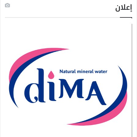
إعلان