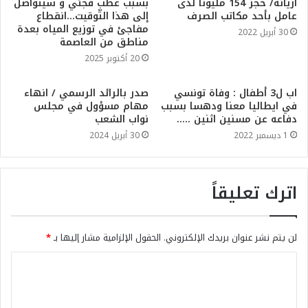
أريانة/ حجز 154 مليونا لدى
بسبب عطب فجئي و سيتواصل
عامل بأحد مكاتب الصرف
إلى هذا التّوقيت…انقطاع
مفاجئ في توزيع المياه بعدة
30 أبريل 2022
مناطق من العاصمة
20 أكتوبر 2025
اب ل3 أطفال : وفاة تونسي
صدر بالرائد الرسمي / انهاء
في ايطاليا معنا ودهسا بسبب
مهام مسؤول في مجلس
دفاعه عن مسنين اثنين …..
نواب الشعب
1 ديسمبر 2022
30 أبريل 2024
اترك تعليقاً
لن يتم نشر عنوان بريدك الإلكتروني.
الحقول الإلزامية مشار إليها بـ
*