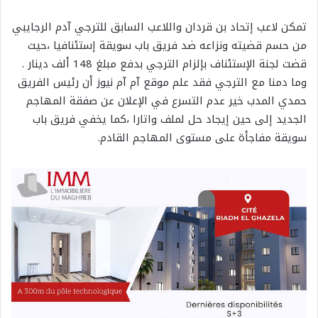
تمكن لاعب إتحاد بن قردان واللاعب السابق للترجي آدم الرجايبي
من حسم قضيته ونزاعه ضد فريق باب سويقة إستئنافيا ،حيث
قضت لجنة الإستئناف بإلزام الترجي بدفع مبلغ 148 ألف دينار .
وما دمنا مع الترجي فقد علم موقع آم آم نيوز أن رئيس الفريق
حمدي المدب خير عدم التسرع في الإعلان عن صفقة المهاجم
الجديد إلى حين إيجاد حل لملف واتارا ،كما يخفي فريق باب
سويقة مفاجأة على مستوى المهاجم القادم.