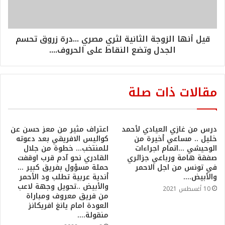
قيل أنها الزوجة الثانية لثري مصري ...درة زروق تحسم
الجدل وتضع النقاط على الحروف....
مقالات ذات صلة
درس من غازي العيادي لأحمد
اعتراف مثير من معز حسن عن
خليل .. مساعي أخيرة من
كواليس الافريقي بعد دعوته
الوحيشي …اتمام اجراءات
للمنتخب… خطوة من جلال
صفقة هامة ورباعي جزائري
القادري نحو آدم قرب اوقفت
في تونس من اجل الاحمر
حملة مسؤول بفريق كبير …
والأبيض….
أندية عربية تطلب ود الأحمر
والأبيض ..تحويل وجهة لاعب
10 أغسطس 2021
من فريق معروف ومباراة
العودة امام يانغ افريكانز
منقولة….