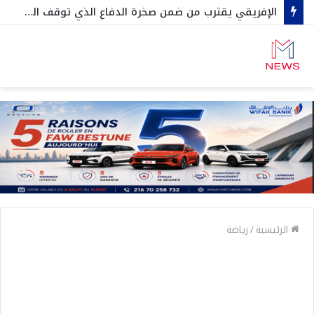
الإفريقي يقترب من ضمن صخرة الدفاع الذي توقف الترجي في رابطة الأبطال…ثنائي آخر أجنبي في الطريق….وعقد جديد مع نجم صاعد
الرئيسية
/
رياضة