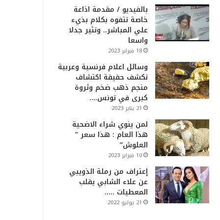
بالفيديو / مقدمة اذاعة
خاصة تتفوه بكلام بذيء
علي المباشر.. وتثير جدلا
واسعا
18 فبراير 2023
وسائل اعلام فرنسية وعربية
تكشف حقيقة اكتشاف
منجم ذهب ضخم وثروة
كبرى في تونس….
21 يناير 2023
لمن ينوي شراء الاضحية
هذا العام : هذا سعر ”
العلوش”
10 فبراير 2023
إعتراف من رملة الذويبي
عن علاء الشابي يقلب
المعطيات …..
21 يوليو 2022