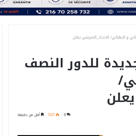
ئي و النهائي/ الاتحاد_الافريقي يعلن
ديدة للدور النصف
ي/
يعلن
0
507
أقل من دقيقة