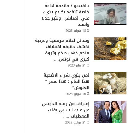
بالفيديو / مقدمة اذاعة
خاصة تتفوه بكلام بذيء
علي المباشر.. وتثير جدلا
واسعا
18 فبراير 2023
وسائل اعلام فرنسية وعربية
تكشف حقيقة اكتشاف
منجم ذهب ضخم وثروة
كبرى في تونس….
21 يناير 2023
لمن ينوي شراء الاضحية
هذا العام : هذا سعر ”
العلوش”
10 فبراير 2023
إعتراف من رملة الذويبي
عن علاء الشابي يقلب
المعطيات …..
21 يوليو 2022