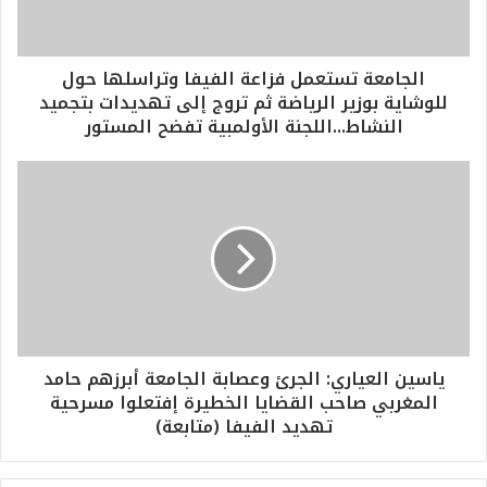
الجامعة تستعمل فزاعة الفيفا وتراسلها حول
للوشاية بوزير الرياضة ثم تروج إلى تهديدات بتجميد
النشاط...اللجنة الأولمبية تفضح المستور
ياسين العياري: الجرئ وعصابة الجامعة أبرزهم حامد
المغربي صاحب القضايا الخطيرة إفتعلوا مسرحية
تهديد الفيفا (متابعة)