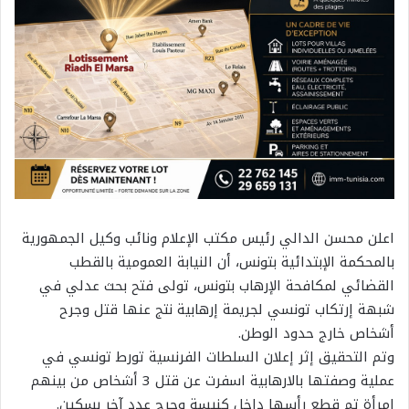
اعلن محسن الدالي رئيس مكتب الإعلام ونائب وكيل الجمهورية
بالمحكمة الإبتدائية بتونس، أن النيابة العمومية بالقطب
القضائي لمكافحة الإرهاب بتونس، تولى فتح بحث عدلي في
شبهة إرتكاب تونسي لجريمة إرهابية نتج عنها قتل وجرح
أشخاص خارج حدود الوطن.
وتم التحقيق إثر إعلان السلطات الفرنسية تورط تونسي في
عملية وصفتها بالارهابية اسفرت عن قتل 3 أشخاص من بينهم
إمرأة تم قطع رأسها داخل كنيسة وجرح عدد آخر بسكين.