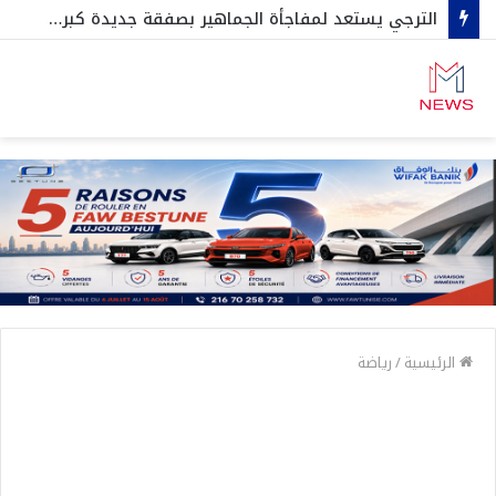
الترجي يستعد لمفاجأة الجماهير بصفقة جديدة كبرى … خيسوس يفاجئ الجميع …وثنائي المنتخب يحسم قراره بشأن عرض المكشخة
الرئيسية
/
رياضة