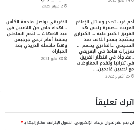
14 مايو 2025
2 فبراير 2025
آدم قرب تصدر وسائل الإعلام
الافريقي يواصل ملحمة الكأس
العربية …حسرة رئيس هذا
…اهداء خاص من اللاعبين في
الفريق الكبير عليه … الكنزاري
عيد الامهات …النجم الساحلي
يستنجد بسحر اللاعب بعد
يسقط أمام ترجي جرجيس
السليمي …القادري يحسم …
وهذا مافعله الدريدي بعد
تعزيزات هامة في الإفريقي
المباراة
..مفاجأة في انتظار الفريق
30 مايو 2021
في تنزانيا وتقدم المفاوضات
مع لاعبين قادمين….
25 أكتوبر 2022
اترك تعليقاً
لن يتم نشر عنوان بريدك الإلكتروني.
الحقول الإلزامية مشار إليها بـ
*