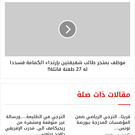
موظف بمتجر طالب شقيقتين بإرتداء الكمامة فسددا
له 27 طعنة قاتلة!!
مقالات ذات صلة
قريبًا.. الترجي الرياضي ضمن
الترجي في الطليعة…..ورسالة
المؤسّسات المدرجة ببورصة
غير متوقعة ومشفرة من
تونس….
ريجيكامف الى. مدرب الإفريقي
دافيد بيتوني…..