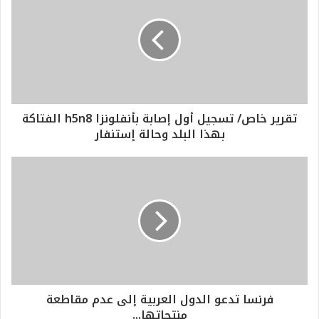
تقرير خاص/ تسجيل أول إصابة بأنفلونزا h5n8 الفتاكة
بهذا البلد وحالة إستنفار
فرنسا تدعو الدول العربية إلى عدم مقاطعة
منتجاتها...