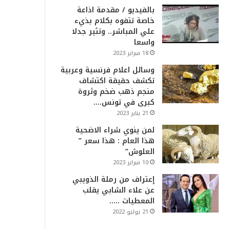
بالفيديو / مقدمة اذاعة
خاصة تتفوه بكلام بذيء
علي المباشر.. وتثير جدلا
واسعا
18 فبراير 2023
وسائل اعلام فرنسية وعربية
تكشف حقيقة اكتشاف
منجم ذهب ضخم وثروة
كبرى في تونس….
21 يناير 2023
لمن ينوي شراء الاضحية
هذا العام : هذا سعر ”
العلوش”
10 فبراير 2023
إعتراف من رملة الذويبي
عن علاء الشابي يقلب
المعطيات …..
21 يوليو 2022