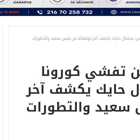
س: ميشال حايك يكشف آخر توقعاته عن قيس سعيد والتطورات
ن تفشي كورونا
 حايك يكشف آخر
 سعيد والتطورات