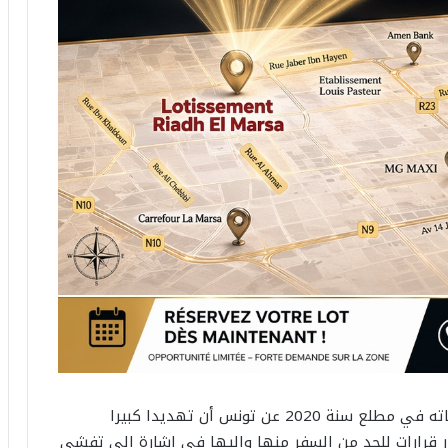
كان الفلكي اللبناني “ميشال حايك” أكد خلال توقعاته في مطلع سنة 2020 عن تونس أن تهديدا كبيرا
قرارات للحد من السفر منها واليها في إشارة إلى تفشي