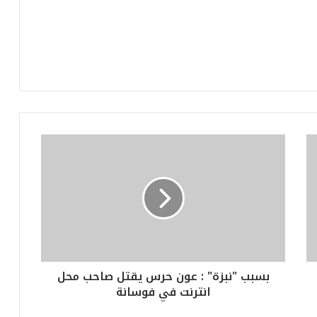
بسبب "نبزة" : عون حرس يقتل صاحب محل
انترنت في فوسانة