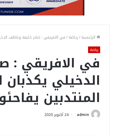
الرئيسية
/
رياضة
/
في الافريقي : صابر خليفة وعاطف الدخيل
رياضة
في الافريقي : ص
الدخيلي يكذبان ا
المنتدبين يفاحئو
admin
24 أكتوبر 2020