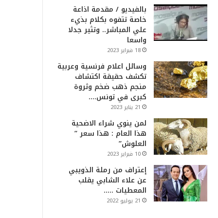
بالفيديو / مقدمة اذاعة
خاصة تتفوه بكلام بذيء
علي المباشر.. وتثير جدلا
واسعا
18 فبراير 2023
وسائل اعلام فرنسية وعربية
تكشف حقيقة اكتشاف
منجم ذهب ضخم وثروة
كبرى في تونس….
21 يناير 2023
لمن ينوي شراء الاضحية
هذا العام : هذا سعر ”
العلوش”
10 فبراير 2023
إعتراف من رملة الذويبي
عن علاء الشابي يقلب
المعطيات …..
21 يوليو 2022