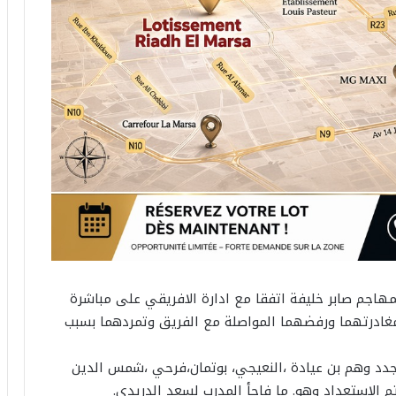
مهاجم صابر خليفة اتفقا مع ادارة الافريقي على مباشرة
 مغادرتهما ورفضهما المواصلة مع الفريق وتمردهما بسبب
جدد وهم بن عيادة ،النعيجي، بوتمان،فرحي ،شمس الدين
م الاستعداد وهو. ما فاجأ المدرب لسعد الدريدي.