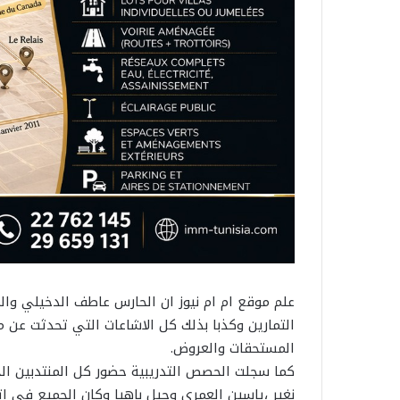
علم موقع ام ام نيوز ان الحارس عاطف الدخيلي وال
التمارين وكذبا بذلك كل الاشاعات التي تحدثت عن
المستحقات والعروض.
كما سجلت الحصص التدريبية حضور كل المنتدبين ال
نغير ،ياسين العمري وجيل باهيا وكان الجميع في ات