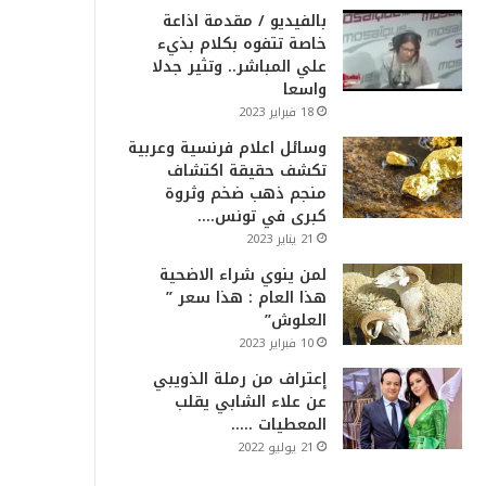
بالفيديو / مقدمة اذاعة
خاصة تتفوه بكلام بذيء
علي المباشر.. وتثير جدلا
واسعا
18 فبراير 2023
وسائل اعلام فرنسية وعربية
تكشف حقيقة اكتشاف
منجم ذهب ضخم وثروة
كبرى في تونس….
21 يناير 2023
لمن ينوي شراء الاضحية
هذا العام : هذا سعر ”
العلوش”
10 فبراير 2023
إعتراف من رملة الذويبي
عن علاء الشابي يقلب
المعطيات …..
21 يوليو 2022