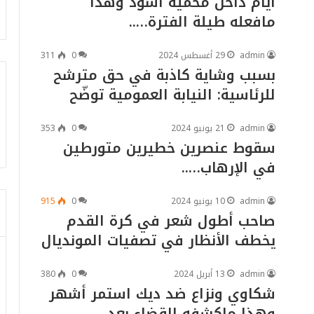
أيام داخل محميّة أسود وهذا
مافعله طيلة الفترة…..
admin
29 أغسطس 2024
0
311
بسبب وشاية كاذبة في حق مترشح
للرئاسية: النيابة العمومية توضّح
admin
21 يونيو 2024
0
353
سقوط عنصرين خطيرين متورطين
في الإرهاب…..
admin
10 يونيو 2024
0
915
صاحب أطول شعر في كرة القدم
يخطف الأنظار في تصفيات المونديال
admin
13 أبريل 2024
0
380
شكاوي ونزاع ضد ديك استمر أشهر
وهذا ماكشفه القضاء بعد