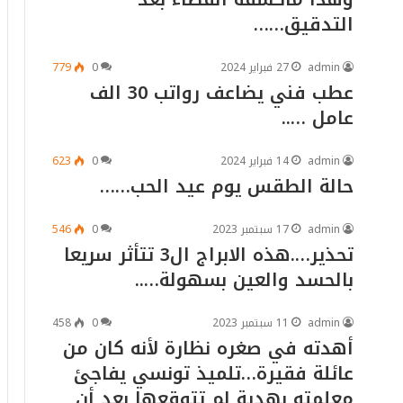
التدقيق……
admin
27 فبراير 2024
0
779
عطب فني يضاعف رواتب 30 الف
عامل …..
admin
14 فبراير 2024
0
623
حالة الطقس يوم عيد الحب……
admin
17 سبتمبر 2023
0
546
تحذير….هذه الابراج ال3 تتأثر سريعا
بالحسد والعين بسهولة…..
admin
11 سبتمبر 2023
0
458
أهدته في صغره نظارة لأنه كان من
عائلة فقيرة…تلميذ تونسي يفاجئ
معلمته بهدية لم تتوقعها بعد أن