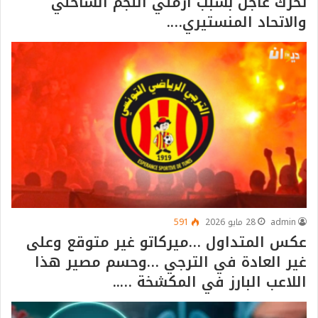
تحرك عاجل بسبب ازمتي النجم الساحلي
والاتحاد المنستيري….
admin
28 مايو 2026
591
عكس المتداول …ميركاتو غير متوقع وعلى
غير العادة في الترجي …وحسم مصير هذا
اللاعب البارز في المكشخة …..