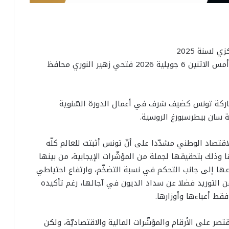
 لسنة 2025
تسلّم رئيس الجمهورية قيس سعيّد لدى استقباله أمس الاثنين 6 جويلية 2026 فتحي زهير النوري محافظ
مشاركة تونس كضيف شرف في أعمال الدورة السّنوية
ة سان بيطرسبورغ الروسية.
قتصاد الوطني مشدّدا على أنّ تونس أثبتت للعالم كلّه
ا وذلك بتحقيقها لجملة من المؤشّرات الإيجابية، من بينها
 مع توقعات بارتفاعها إلى جانب التحكم في نسبة التضخّم، وارتفاع احتياطي
لعملة الصعبة إلى ما يغطّي 103 يوما من التوريد فضلا عن سداد الديون في آجالها، رغم تأكيده
قط أعباءها وأوزارها.
قتصر على الأرقام والمؤشّرات المالية والاقتصاديّة، ولكن