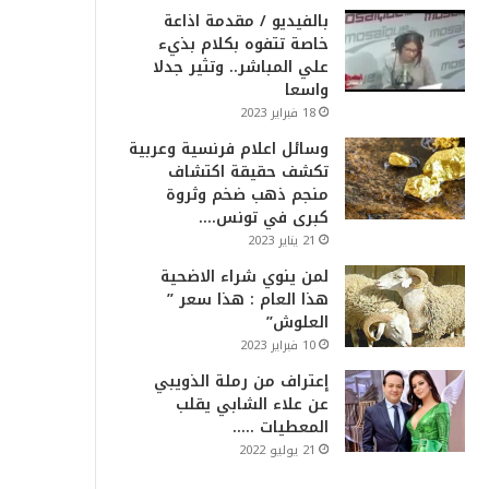
بالفيديو / مقدمة اذاعة
خاصة تتفوه بكلام بذيء
علي المباشر.. وتثير جدلا
واسعا
18 فبراير 2023
وسائل اعلام فرنسية وعربية
تكشف حقيقة اكتشاف
منجم ذهب ضخم وثروة
كبرى في تونس….
21 يناير 2023
لمن ينوي شراء الاضحية
هذا العام : هذا سعر ”
العلوش”
10 فبراير 2023
إعتراف من رملة الذويبي
عن علاء الشابي يقلب
المعطيات …..
21 يوليو 2022