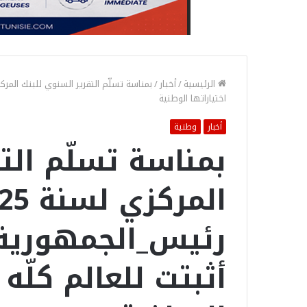
الرئيسية
/
أخبار
/
اختياراتها الوطنية
أخبار
وطنية
بمناسة تسلّم الت
المركزي 
رئيس_الجمهورية
أثبتت للعالم كلّه